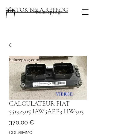
TIKTOK BELA REPROG
Belareprog
CALCULATEUR FIAT
55192305 IAW5AF.P3 HW303
Prix
370,00 €
COLISIMMO